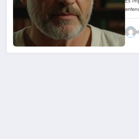
Es im
enten
G