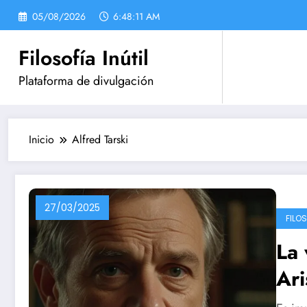
Saltar
05/08/2026
6:48:11 AM
al
contenido
Filosofía Inútil
Plataforma de divulgación
Inicio
Alfred Tarski
27/03/2025
FILO
La 
Ari