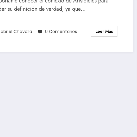
portante conocer el contexto de Aristóteles para
der su definición de verdad, ya que…
Leer Más
abriel Chavolla
0 Comentarios