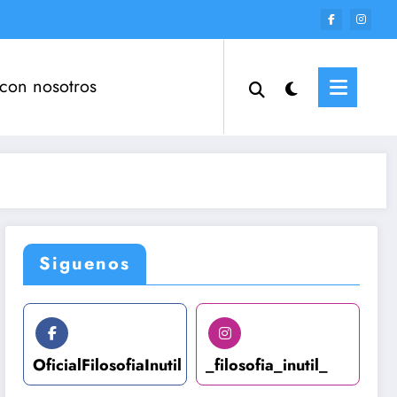
 con nosotros
Siguenos
OficialFilosofiaInutil
_filosofia_inutil_