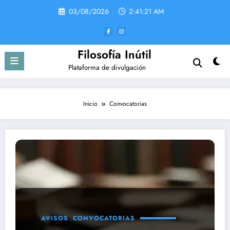
Saltar
03/08/2026
2:41:21 AM
al
contenido
Filosofía Inútil
Plataforma de divulgación
Inicio
Convocatorias
AVISOS
CONVOCATORIAS