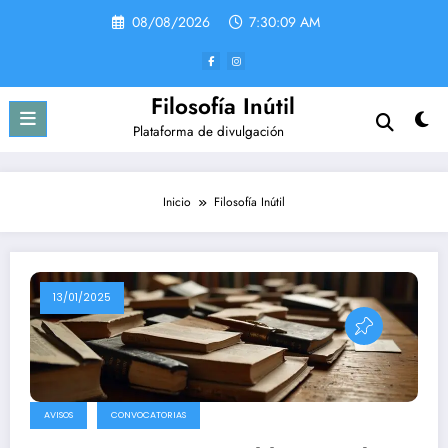
Saltar
08/08/2026
7:30:09 AM
al
contenido
Filosofía Inútil
Plataforma de divulgación
Inicio
Filosofía Inútil
13/01/2025
AVISOS
CONVOCATORIAS