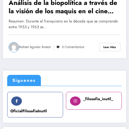
Análisis de la biopolítica a través de
la visión de los maquis en el cine
franquista
Resumen: Durante el franquismo en la década que se comprende
entre 1953 y 1963 se…
Rafael Aguilar Alvear
0 Comentarios
Leer Más
Siguenos
_filosofia_inutil_
OficialFilosofiaInutil