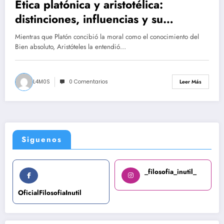
Ética platónica y aristotélica:
distinciones, influencias y su
relevancia en la filosofía de la
Mientras que Platón concibió la moral como el conocimiento del
computación
Bien absoluto, Aristóteles la entendió…
L4M0S
0 Comentarios
Leer Más
Siguenos
_filosofia_inutil_
OficialFilosofiaInutil