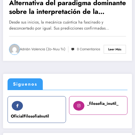
Alternativa del paradigma dominante
sobre la interpretación de la
mecánica cuántica y el azar
Desde sus inicios, la mecánica cuántica ha fascinado y
desconcertado por igual. Sus predicciones confirmadas…
Adrián Valencia (Zo-Nuu Tii)
0 Comentarios
Leer Más
Siguenos
_filosofia_inutil_
OficialFilosofiaInutil