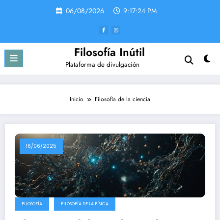
Saltar
06/08/2026
9:17:24 PM
al
contenido
Filosofía Inútil
Plataforma de divulgación
Inicio
Filosofía de la ciencia
16/06/2025
FILOSOFÍA
FILOSOFÍA DE LA FÍSICA