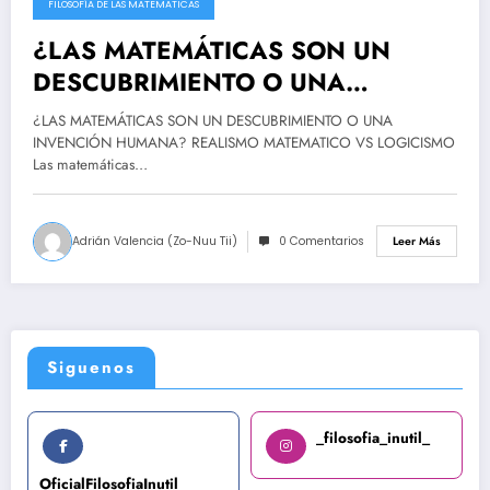
FILOSOFÍA DE LAS MATEMATICAS
¿LAS MATEMÁTICAS SON UN
DESCUBRIMIENTO O UNA
INVENCIÓN HUMANA? REALISMO
¿LAS MATEMÁTICAS SON UN DESCUBRIMIENTO O UNA
MATEMATICO VS LOGICISMO
INVENCIÓN HUMANA? REALISMO MATEMATICO VS LOGICISMO
Las matemáticas…
Adrián Valencia (Zo-Nuu Tii)
0 Comentarios
Leer Más
Siguenos
_filosofia_inutil_
OficialFilosofiaInutil