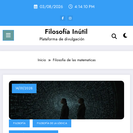
Saltar
03/08/2026
4:14:10 PM
al
contenido
Filosofía Inútil
Plataforma de divulgación
Inicio
Filosofia de las matematicas
14/01/2026
FILOSOFÍA
FILOSOFÍA DE LA LÓGICA