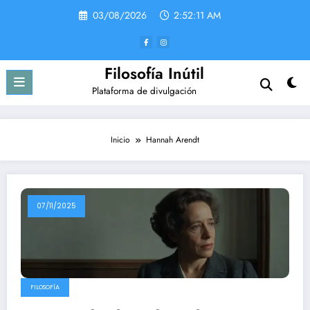
Saltar
03/08/2026
2:52:11 AM
al
contenido
Filosofía Inútil
Plataforma de divulgación
Inicio
Hannah Arendt
07/11/2025
FILOSOFÍA