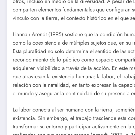
otros, incluso en medio de la diversidad. A pesar de l
comparten elementos fundamentales que configuran su e
vínculo con la tierra, el contexto histórico en el que s
Hannah Arendt (1995) sostiene que la condición human
como la coexistencia de múltiples sujetos que, en su i
Esta pluralidad no solo determina el sentido de las ac
reconocimiento de lo público como espacio comparti
adquieren visibilidad a través de la acción. En este m
que atraviesan la existencia humana: la labor, el trab
relación con la natalidad, en tanto expresan la capac
el mundo y asegurar la continuidad de su presencia en
La labor conecta al ser humano con la tierra, sometié
existencia. Sin embargo, el trabajo trasciende esta con
transformar su entorno y participar activamente en l
realizadas con sus propias manos (Arendt, 1993, p. 16