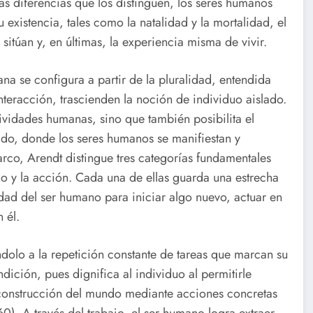
as diferencias que los distinguen, los seres humanos
xistencia, tales como la natalidad y la mortalidad, el
e sitúan y, en últimas, la experiencia misma de vivir.
a se configura a partir de la pluralidad, entendida
nteracción, trascienden la noción de individuo aislado.
tividades humanas, sino que también posibilita el
do, donde los seres humanos se manifiestan y
arco, Arendt distingue tres categorías fundamentales
ajo y la acción. Cada una de ellas guarda una estrecha
idad del ser humano para iniciar algo nuevo, actuar en
 él.
ndolo a la repetición constante de tareas que marcan su
dición, pues dignifica al individuo al permitirle
a construcción del mundo mediante acciones concretas
0). A través del trabajo, el ser humano logra extraer