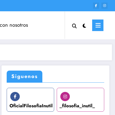
 con nosotros
Siguenos
OficialFilosofiaInutil
_filosofia_inutil_