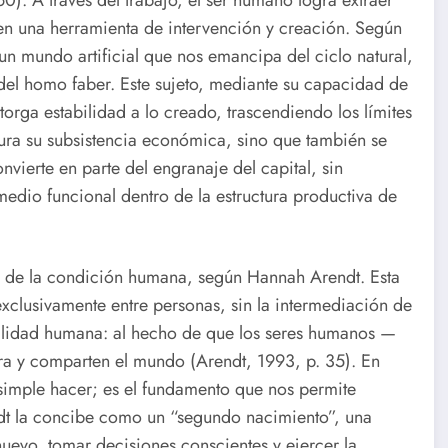
 en una herramienta de intervención y creación. Según
un mundo artificial que nos emancipa del ciclo natural,
 del homo faber. Este sujeto, mediante su capacidad de
torga estabilidad a lo creado, trascendiendo los límites
gura su subsistencia económica, sino que también se
nvierte en parte del engranaje del capital, sin
dio funcional dentro de la estructura productiva de
al de la condición humana, según Hannah Arendt. Esta
 exclusivamente entre personas, sin la intermediación de
uralidad humana: al hecho de que los seres humanos —
ra y comparten el mundo (Arendt, 1993, p. 35). En
simple hacer; es el fundamento que nos permite
dt la concibe como un “segundo nacimiento”, una
uevo, tomar decisiones conscientes y ejercer la