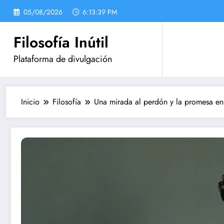
Saltar
05/08/2026
6:13:40 PM
al
contenido
Filosofía Inútil
Plataforma de divulgación
Inicio
Filosofía
Una mirada al perdón y la promesa e