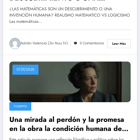
INVENCIÓN HUMANA? REALISMO
¿LAS MATEMÁTICAS SON UN DESCUBRIMIENTO O UNA
MATEMATICO VS LOGICISMO
INVENCIÓN HUMANA? REALISMO MATEMATICO VS LOGICISMO
Las matemáticas…
Adrián Valencia (Zo-Nuu Tii)
0 Comentarios
Leer Más
07/11/2025
FILOSOFÍA
Una mirada al perdón y la promesa
en la obra la condición humana de
Hannah Arendt
Este artículo propone una reflexión filosófica y política sobre los