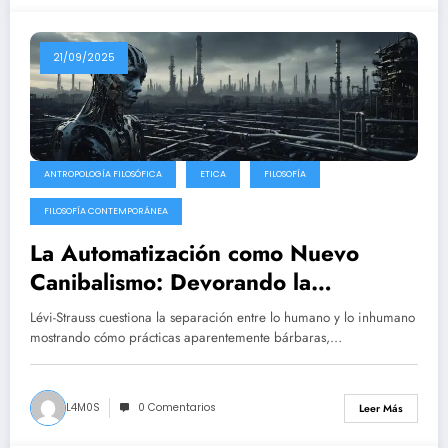
21/09/2025
ANTROPOLOGÍA FILOSÓFICA
ETICA
FILOSOFÍA
FILOSOFÍA CONTEMPORÁNEA
La Automatización como Nuevo
Canibalismo: Devorando la
Humanidad Simbólica
Lévi-Strauss cuestiona la separación entre lo humano y lo inhumano
mostrando cómo prácticas aparentemente bárbaras,…
L4M0S
0 Comentarios
Leer Más