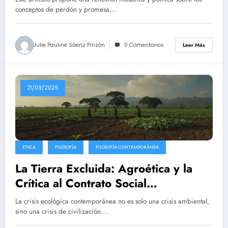
conceptos de perdón y promesa,…
Julie Pauline Sáenz Pinzón
0 Comentarios
Leer Más
21/09/2025
ETICA
FILOSOFÍA
FILOSOFÍA CONTEMPORÁNEA
La Tierra Excluida: Agroética y la
Crítica al Contrato Social
Antropocéntrico
La crisis ecológica contemporánea no es solo una crisis ambiental,
sino una crisis de civilización.…