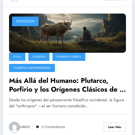
21/09/2025
ETICA
FILOSOFÍA
FILOSOFÍA CLÁSICA
FILOSOFÍA CONTEMPORÁNEA
Más Allá del Humano: Plutarco,
Porfirio y los Orígenes Clásicos de la
Zooética
Desde los orígenes del pensamiento filosófico occidental, la figura
del *anthropos* —el ser humano concebido…
L4M0S
0 Comentarios
Leer Más