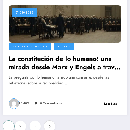
21/09/2025
ANTROPOLOGÍA FILOSÓFICA
FILOSOFÍA
La constitución de lo humano: una
mirada desde Marx y Engels a través
de las ciencias naturales y sociales
La pregunta por lo humano ha sido una constante, desde las
reflexiones sobre la racionalidad…
L4M0S
0 Comentarios
Leer Más
Paginación
…
1
2
5