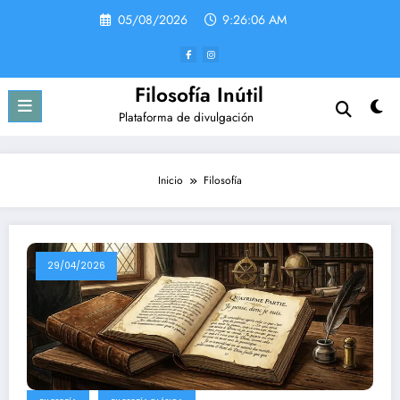
Saltar
05/08/2026
9:26:07 AM
al
contenido
Filosofía Inútil
Plataforma de divulgación
Inicio
Filosofía
29/04/2026