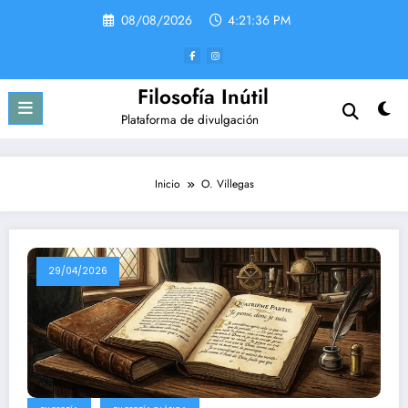
Saltar
08/08/2026
4:21:36 PM
al
contenido
Filosofía Inútil
Plataforma de divulgación
Inicio
O. Villegas
29/04/2026