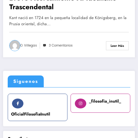
Trascendental
Kant nació en 1724 en la pequeña localidad de Königsberg, en la
Prusia oriental, dicha…
O. Villegas
3 Comentarios
Leer Más
Siguenos
_filosofia_inutil_
OficialFilosofiaInutil