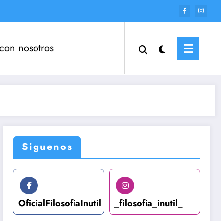
 con nosotros
Siguenos
OficialFilosofiaInutil
_filosofia_inutil_