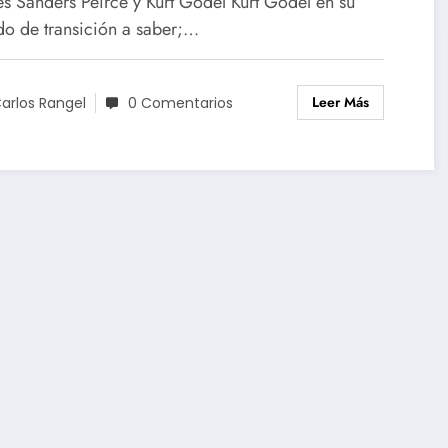
es Sanders Peirce y Kurt Gödel Kurt Gödel en su
do de transición a saber;…
Leer Más
arlos Rangel
0 Comentarios