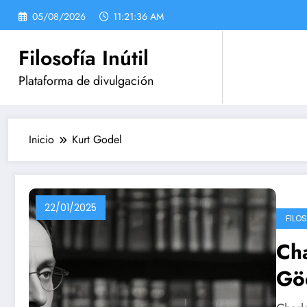
Saltar
05/08/2026
11:21:37 AM
al
contenido
Filosofía Inútil
Plataforma de divulgación
Inicio
Kurt Godel
22/01/2025
FILO
Cha
Gö