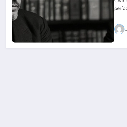
Charl
perío
C