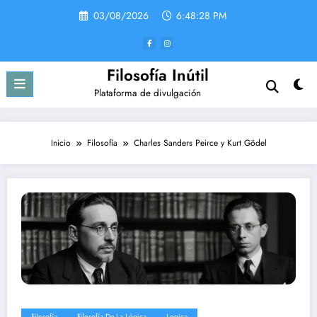
Saltar
03/08/2026
6:48:29 PM
al
contenido
Filosofía Inútil
Plataforma de divulgación
Inicio
Filosofía
Charles Sanders Peirce y Kurt Gödel
Filosofía
Filosofía De La Lógica
Logica