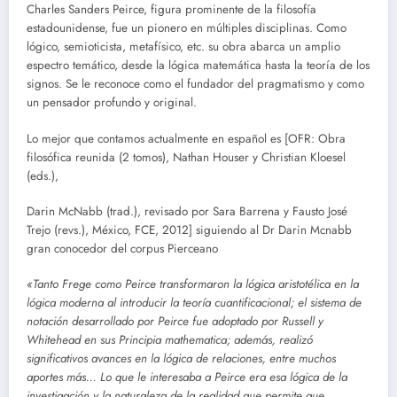
Charles Sanders Peirce, figura prominente de la filosofía
estadounidense, fue un pionero en múltiples disciplinas. Como
lógico, semioticista, metafísico, etc. su obra abarca un amplio
espectro temático, desde la lógica matemática hasta la teoría de los
signos. Se le reconoce como el fundador del pragmatismo y como
un pensador profundo y original.
Lo mejor que contamos actualmente en español es [OFR: Obra
filosófica reunida (2 tomos), Nathan Houser y Christian Kloesel
(eds.),
Darin McNabb (trad.), revisado por Sara Barrena y Fausto José
Trejo (revs.), México, FCE, 2012] siguiendo al Dr Darin Mcnabb
gran conocedor del corpus Pierceano
«Tanto Frege como Peirce transformaron la lógica aristotélica en la
lógica moderna al introducir la teoría cuantificacional; el sistema de
notación desarrollado por Peirce fue adoptado por Russell y
Whitehead en sus Principia mathematica; además, realizó
significativos avances en la lógica de relaciones, entre muchos
aportes más… Lo que le interesaba a Peirce era esa lógica de la
investigación y la naturaleza de la realidad que permite que