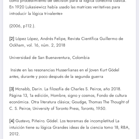
como procedimiento de decisión para la lógica conectiva clásica.
En 1920 Lukasiewicz había usado las matrices veritativas para
introducir la lógica trivalente»
(2006, p112.).
[2]
López López, Andrés Felipe, Revista Científica Guillermo de
Ockham, vol. 16, núm. 2, 2018
Universidad de San Buenaventura, Colombia
Insiste en las resonancias Husserlianas en el Joven Kurt Gödel
antes, durante y poco después de la segunda guerra
[3]
Mcnabb, Darin. La filosofía de Charles S. Peirce, año 2018.
Página 13, 1a edición, Hombre, signo y cosmos, Fondo de cultura
económica. Otra literatura clásica; Goudge, Thomas The Thought of
C. S. Peirce, University of Toronto Press, Toronto, 1950.
[4]
Gustavo, Piñeiro. Gödel. Los teoremas de incompletitud La
intuición tiene su lógica Grandes ideas de la ciencia tomo 18, RBA,
2012.