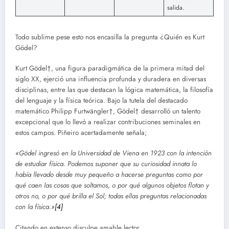
salida.
Todo sublime pese esto nos encasilla la pregunta ¿Quién es Kurt
Gödel?
Kurt Gödel†, una figura paradigmática de la primera mitad del
siglo XX, ejerció una influencia profunda y duradera en diversas
disciplinas, entre las que destacan la lógica matemática, la filosofía
del lenguaje y la física teórica. Bajo la tutela del destacado
matemático Philipp Furtwängler†, Gödel† desarrolló un talento
excepcional que lo llevó a realizar contribuciones seminales en
estos campos. Piñeiro acertadamente señala;
«Gödel ingresó en la Universidad de Viena en 1923 con la intención
de estudiar física. Podemos suponer que su curiosidad innata lo
había llevado desde muy pequeño a hacerse preguntas como por
qué caen las cosas que soltamos, o por qué algunos objetos flotan y
otros no, o por qué brilla el Sol; todas ellas preguntas relacionadas
con la física.»
[4]
Citando en extenso disculpe amable lector