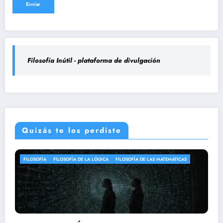
Filosofía Inútil - plataforma de divulgación
Quizás te los perdiste
MATEMATICAS
FILOSOFÍA