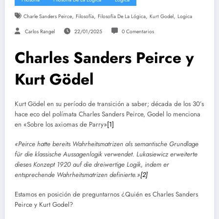
,
,
,
,
Charle Sanders Peirce
Filosofía
Filosofía De La Lógica
Kurt Godel
Logica
Carlos Rangel
22/01/2025
0 Comentarios
Charles Sanders Peirce y
Kurt Gödel
Kurt Gödel en su período de transición a saber; década de los 30’s
hace eco del polímata Charles Sanders Peirce, Godel lo menciona
en «Sobre los axiomas de Parry»
[1]
«Peirce hatte bereits Wahrheitsmatrizen als semantische Grundlage
für die klassische Aussagenlogik verwendet. Lukasiewicz erweiterte
dieses Konzept 1920 auf die dreiwertige Logik, indem er
entsprechende Wahrheitsmatrizen definierte.»
[2]
Estamos en posición de preguntarnos ¿Quién es Charles Sanders
Peirce y Kurt Godel?