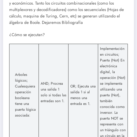
y económicos. Tanto los circuitos combinacionales (como los
multiplexores y decodificadores) como los secuenciales (Hojas de
cálculo, maquina de Turing, Cern, etc) se generan utilizando el
álgebra de Boole. Dejaremos Bibliografía
¿Cómo se ejecutan?
Implementación
en circuitos;
Puerta (Not) En
electrónica
digital, la
Arboles
operación (Not)
lógicos;
AND; Procrea
se implementa
Cualesquiera
OR; Ejecuta una
una salida 1
utilizando una
operación
salida 1 si al
solo si todas las
puerta (Not),
booleana
menos una
entradas son 1.
también
tiene una
entrada es 1.
conocida como
puerta lógica
inversor. La
asociada:
puerta NOT se
representa con
un triángulo con
un círculo en la