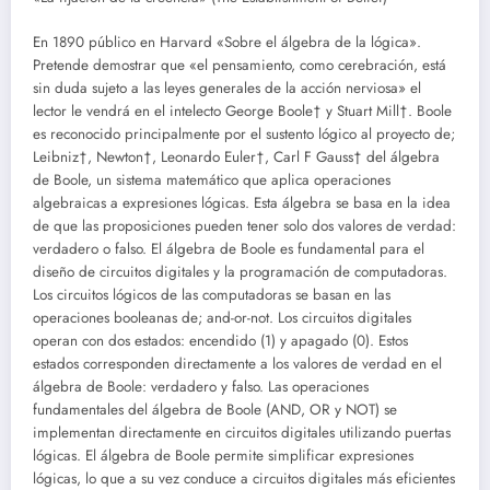
En 1890 público en Harvard «Sobre el álgebra de la lógica».
Pretende demostrar que «el pensamiento, como cerebración, está
sin duda sujeto a las leyes generales de la acción nerviosa» el
lector le vendrá en el intelecto George Boole† y Stuart Mill†. Boole
es reconocido principalmente por el sustento lógico al proyecto de;
Leibniz†, Newton†, Leonardo Euler†, Carl F Gauss† del álgebra
de Boole, un sistema matemático que aplica operaciones
algebraicas a expresiones lógicas. Esta álgebra se basa en la idea
de que las proposiciones pueden tener solo dos valores de verdad:
verdadero o falso. El álgebra de Boole es fundamental para el
diseño de circuitos digitales y la programación de computadoras.
Los circuitos lógicos de las computadoras se basan en las
operaciones booleanas de; and-or-not. Los circuitos digitales
operan con dos estados: encendido (1) y apagado (0). Estos
estados corresponden directamente a los valores de verdad en el
álgebra de Boole: verdadero y falso. Las operaciones
fundamentales del álgebra de Boole (AND, OR y NOT) se
implementan directamente en circuitos digitales utilizando puertas
lógicas. El álgebra de Boole permite simplificar expresiones
lógicas, lo que a su vez conduce a circuitos digitales más eficientes