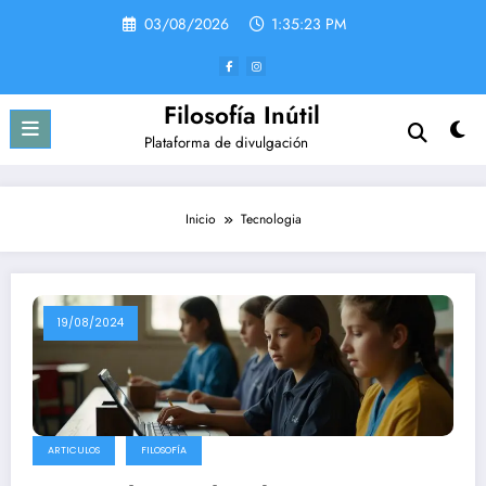
Saltar
03/08/2026
1:35:23 PM
al
contenido
Filosofía Inútil
Plataforma de divulgación
Inicio
Tecnologia
19/08/2024
ARTICULOS
FILOSOFÍA