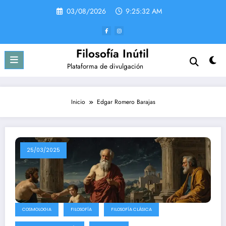
Saltar
03/08/2026
9:25:33 AM
al
contenido
Filosofía Inútil
Plataforma de divulgación
Inicio
Edgar Romero Barajas
25/03/2025
COSMOLOGIA
FILOSOFÍA
FILOSOFÍA CLÁSICA