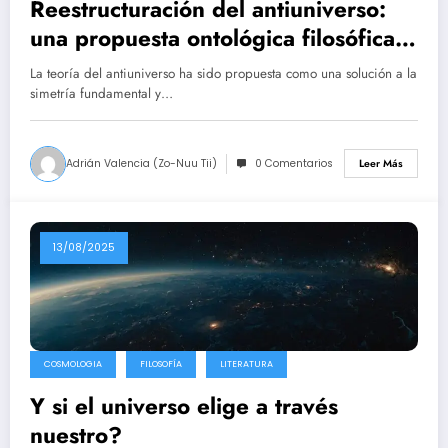
Reestructuración del antiuniverso:
una propuesta ontológica filosófica
desde la simetría temporal de
La teoría del antiuniverso ha sido propuesta como una solución a la
Feynman
simetría fundamental y…
Adrián Valencia (Zo-Nuu Tii)
0 Comentarios
Leer Más
13/08/2025
COSMOLOGIA
FILOSOFÍA
LITERATURA
Y si el universo elige a través
nuestro?