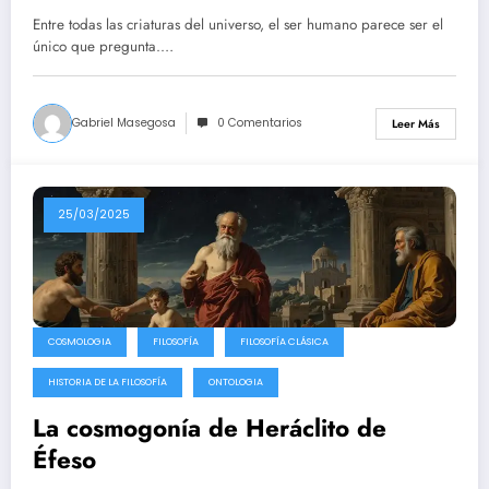
Entre todas las criaturas del universo, el ser humano parece ser el
único que pregunta.…
Gabriel Masegosa
0 Comentarios
Leer Más
25/03/2025
COSMOLOGIA
FILOSOFÍA
FILOSOFÍA CLÁSICA
HISTORIA DE LA FILOSOFÍA
ONTOLOGIA
La cosmogonía de Heráclito de
Éfeso