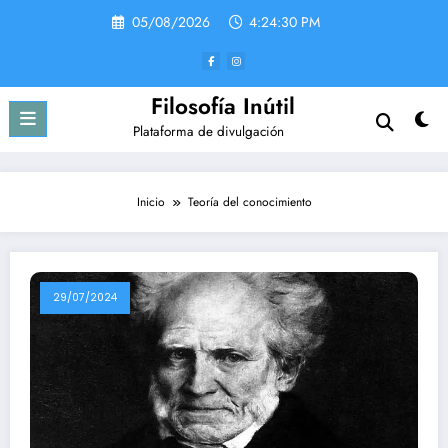
Saltar
05/08/2026
4:24:30 PM
al
contenido
Filosofía Inútil
Plataforma de divulgación
Inicio
Teoría del conocimiento
29/07/2024