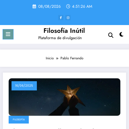
Saltar
08/08/2026
4:51:26 AM
al
contenido
Filosofía Inútil
Plataforma de divulgación
Inicio
Pablo Ferrando
16/06/2025
FILOSOFÍA