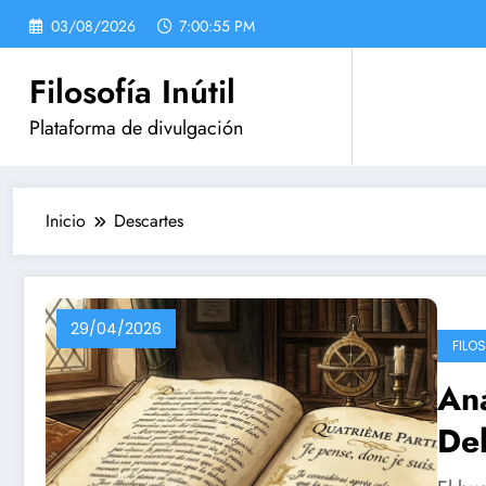
Saltar
03/08/2026
7:00:55 PM
al
contenido
Filosofía Inútil
Plataforma de divulgación
Inicio
Descartes
29/04/2026
FILO
Aná
De