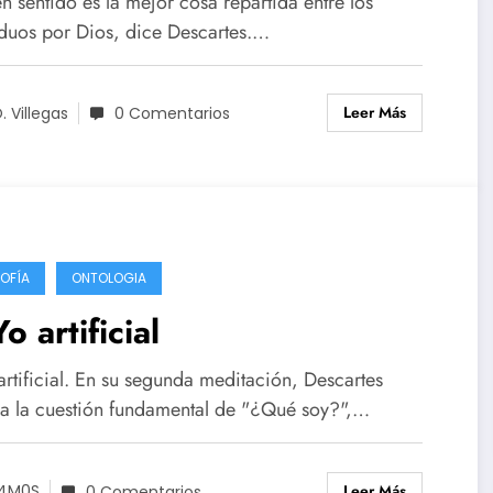
n sentido es la mejor cosa repartida entre los
iduos por Dios, dice Descartes.…
Leer Más
. Villegas
0 Comentarios
SOFÍA
ONTOLOGIA
Yo artificial
artificial. En su segunda meditación, Descartes
ea la cuestión fundamental de "¿Qué soy?",…
Leer Más
4M0S
0 Comentarios