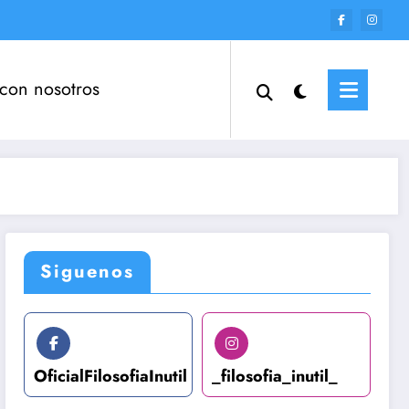
 con nosotros
Siguenos
OficialFilosofiaInutil
_filosofia_inutil_