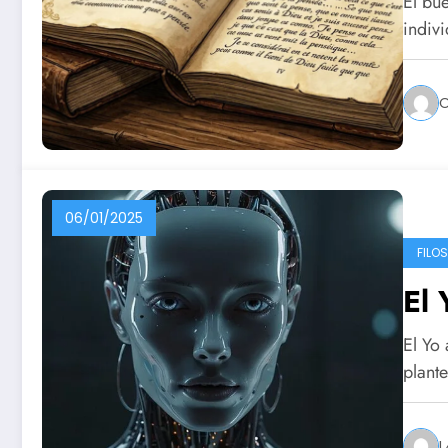
El bue
indiv
O
06/01/2025
FILO
El 
El Yo 
plant
L