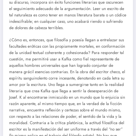
su discurso, incorpora sin éxito funciones literarias que oscurecen
el seguimiento adecuado de la argumentación. Leer un escrito de
tal naturaleza es como tener en manos literatura barata o un códice
indescifrable; en cualquier caso, uno acabará riendo o sufriendo
de dolores de cabeza terribles.
¿Cómo es, entonces, que filosofía y poesía llegan a entrelazar sus
facultades eróticas con las propiamente mortales, en conformación
de la unidad textual coherente y cohesionada? Para responder tal
cuestión, me permitiré usar a Kafka como fiel representante de
aquellos hombres universales que han logrado conjuntar de
manera grácil esencias contrarias. En la obra del escritor checo, el
espíritu sanguinolento corre incesante, denotando en cada letra su
amor por la escritura. Uno llega a sumergirse tanto en la realidad
literaria que crea Kafka que llega a sentir la desesperación de
Josef. K al encontrarse inmiscuido en un mundo que lo enjuicia sin
razón aparente, al mismo tiempo que, en la verdad de la ficción
narrativa, encuentra reflexión y certezas sobre el mundo mismo,
con respecto a las relaciones de poder, el sentido de la vida y la
moralidad. Contraria a la crítica platónica, la actitud filosófica del
escritor es la manifestación del
ser
uniforme a través del “no ser”
(lo mismo aplica en el trabajo del filósofo artista). No hay que