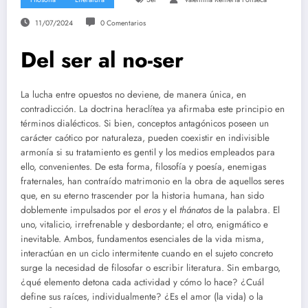
11/07/2024
0 Comentarios
Del ser al no-ser
La lucha entre opuestos no deviene, de manera única, en
contradicción. La doctrina heraclítea ya afirmaba este principio en
términos dialécticos. Si bien, conceptos antagónicos poseen un
carácter caótico por naturaleza, pueden coexistir en indivisible
armonía si su tratamiento es gentil y los medios empleados para
ello, convenientes. De esta forma, filosofía y poesía, enemigas
fraternales, han contraído matrimonio en la obra de aquellos seres
que, en su eterno trascender por la historia humana, han sido
doblemente impulsados por el
eros
y el
thánatos
de la palabra. El
uno, vitalicio, irrefrenable y desbordante; el otro, enigmático e
inevitable. Ambos, fundamentos esenciales de la vida misma,
interactúan en un ciclo intermitente cuando en el sujeto concreto
surge la necesidad de filosofar o escribir literatura. Sin embargo,
¿qué elemento detona cada actividad y cómo lo hace? ¿Cuál
define sus raíces, individualmente? ¿Es el amor (la vida) o la