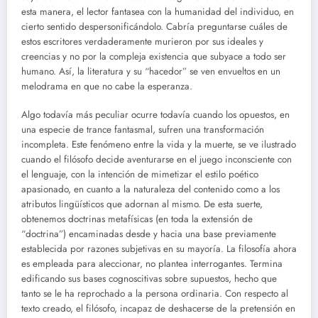
esta manera, el lector fantasea con la humanidad del individuo, en
cierto sentido despersonificándolo. Cabría preguntarse cuáles de
estos escritores verdaderamente murieron por sus ideales y
creencias y no por la compleja existencia que subyace a todo ser
humano. Así, la literatura y su “hacedor” se ven envueltos en un
melodrama en que no cabe la esperanza.
Algo todavía más peculiar ocurre todavía cuando los opuestos, en
una especie de trance fantasmal, sufren una transformación
incompleta. Este fenómeno entre la vida y la muerte, se ve ilustrado
cuando el filósofo decide aventurarse en el juego inconsciente con
el lenguaje, con la intención de mimetizar el estilo poético
apasionado, en cuanto a la naturaleza del contenido como a los
atributos lingüísticos que adornan al mismo. De esta suerte,
obtenemos doctrinas metafísicas (en toda la extensión de
“doctrina”) encaminadas desde y hacia una base previamente
establecida por razones subjetivas en su mayoría. La filosofía ahora
es empleada para aleccionar, no plantea interrogantes. Termina
edificando sus bases cognoscitivas sobre supuestos, hecho que
tanto se le ha reprochado a la persona ordinaria. Con respecto al
texto creado, el filósofo, incapaz de deshacerse de la pretensión en