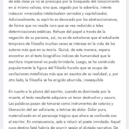
de esta clase ya no se preocupa por la búsqueda del conocimiento
en sí mismo valioso, sino que, cegado por la soberbia, intenta
instaurar «mercados intelectuales» cerrados y capitalizados.
Adicionalmente, su espíritu es devorado por los abstraccionismos,
de forma que no resulta raro que se vea reducido a tales
determinaciones estáticas. Rehuye del papel a través de la
negación de su persona, así, no es de extrañarse que el estudiante
temprano de filosofía muchas veces se interese en la vida de los
autores más que en su teoría. Quizá, de esta manera, espera
encontrar en el texto biográfico índices de humanidad que la
escritura impersonal no pudo brindarle. Luego, se ha construido
popularmente la figura del filósofo huraño que se ocupa de
cavilaciones metafísicas más que en asuntos de su realidad; y, por
otro lado, la filosofía se ha erigido aburrida, inasequible.
En cuanto a la pluma del escritor, cuando es dominada por la
muerte, el texto resultante adquiere un tenor destructivo y oscuro.
Las palabras pasan de tomarse como instrumentos de catarsis y
liberación del ser asfixiante, a teñirse de dolor. Dolor puro,
materializado en el personaje trágico que ahora se confunde con
el escritor. En consecuencia, sale a relucir el poeta inmolado. Aquel
cuyo destino fatal habría de ocurrir según el dictado narrativo. De