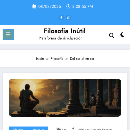
Saltar
08/08/2026
3:08:56 PM
al
contenido
Filosofía Inútil
Plataforma de divulgación
Inicio
Filosofía
Del ser al no-ser
Filosofía
Literatura
Ser
Valentina Rentería Fonseca