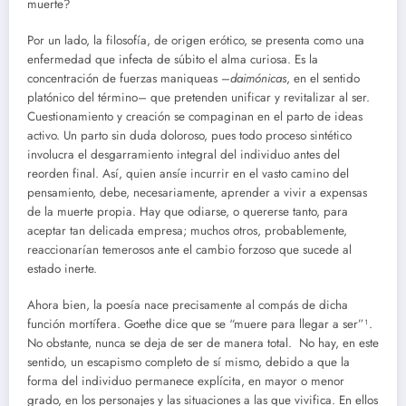
muerte?
Por un lado, la filosofía, de origen erótico, se presenta como una
enfermedad que infecta de súbito el alma curiosa. Es la
concentración de fuerzas maniqueas –
daimónicas
, en el sentido
platónico del término– que pretenden unificar y revitalizar al ser.
Cuestionamiento y creación se compaginan en el parto de ideas
activo. Un parto sin duda doloroso, pues todo proceso sintético
involucra el desgarramiento integral del individuo antes del
reorden final. Así, quien ansíe incurrir en el vasto camino del
pensamiento, debe, necesariamente, aprender a vivir a expensas
de la muerte propia. Hay que odiarse, o quererse tanto, para
aceptar tan delicada empresa; muchos otros, probablemente,
reaccionarían temerosos ante el cambio forzoso que sucede al
estado inerte.
Ahora bien, la poesía nace precisamente al compás de dicha
función mortífera. Goethe dice que se “muere para llegar a ser”¹.
No obstante, nunca se deja de ser de manera total. No hay, en este
sentido, un escapismo completo de sí mismo, debido a que la
forma del individuo permanece explícita, en mayor o menor
grado, en los personajes y las situaciones a las que vivifica. En ellos