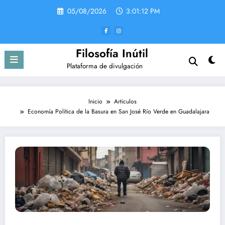
Saltar
05/08/2026
3:01:13 PM
al
contenido
Filosofía Inútil
Plataforma de divulgación
Inicio
Articulos
Economía Política de la Basura en San José Río Verde en Guadalajara