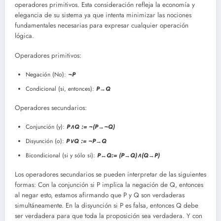
operadores primitivos. Esta consideración refleja la economía y
elegancia de su sistema ya que intenta minimizar las nociones
fundamentales necesarias para expresar cualquier operación
lógica.
Operadores primitivos:
Negación (No):
¬P
Condicional (si, entonces):
P→Q
Operadores secundarios:
Conjunción (y):
P∧Q := ¬(P→¬Q)
Disyunción (o):
P∨Q := ¬P→Q
Bicondicional (si y sólo si):
P↔Q:= (P→Q)∧(Q→P)
Los operadores secundarios se pueden interpretar de las siguientes
formas: Con la conjunción si P implica la negación de Q, entonces
al negar esto, estamos afirmando que P y Q son verdaderas
simultáneamente. En la disyunción si P es falsa, entonces Q debe
ser verdadera para que toda la proposición sea verdadera. Y con