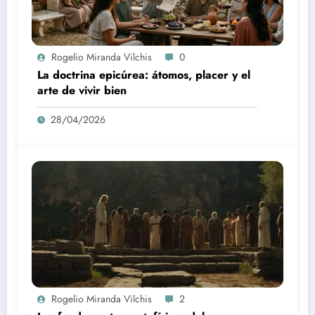
Rogelio Miranda Vilchis
0
La doctrina epicúrea: átomos, placer y el
arte de vivir bien
28/04/2026
Rogelio Miranda Vilchis
2