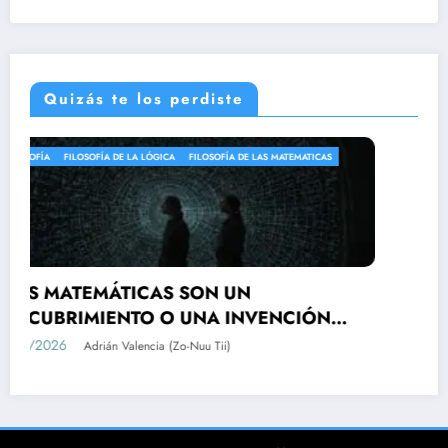
Quizás te los perdiste
FILOSOFÍA
Una mirada al perdón y la promesa en la
obra la condición humana de Hannah Arendt
07/11/2025
Julie Pauline Sáenz Pinzón