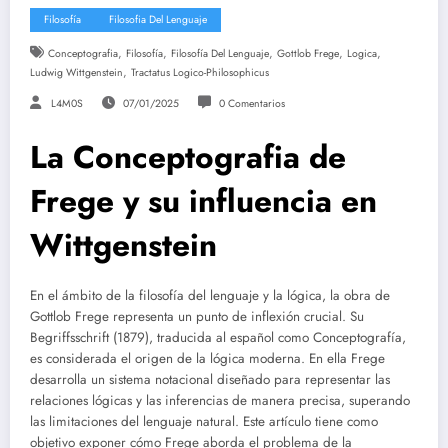
Filosofía
Filosofia Del Lenguaje
,
,
,
,
,
Conceptografia
Filosofía
Filosofía Del Lenguaje
Gottlob Frege
Logica
,
Ludwig Wittgenstein
Tractatus Logico-Philosophicus
L4M0S
07/01/2025
0 Comentarios
La Conceptografia de
Frege y su influencia en
Wittgenstein
En el ámbito de la filosofía del lenguaje y la lógica, la obra de
Gottlob Frege representa un punto de inflexión crucial. Su
Begriffsschrift (1879), traducida al español como Conceptografía,
es considerada el origen de la lógica moderna. En ella Frege
desarrolla un sistema notacional diseñado para representar las
relaciones lógicas y las inferencias de manera precisa, superando
las limitaciones del lenguaje natural. Este artículo tiene como
objetivo exponer cómo Frege aborda el problema de la