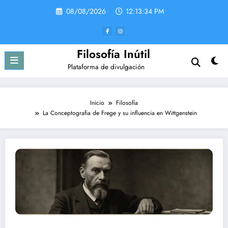
Saltar
08/08/2026
12:13:34 PM
al
contenido
Filosofía Inútil
Plataforma de divulgación
Inicio
Filosofía
La Conceptografia de Frege y su influencia en Wittgenstein