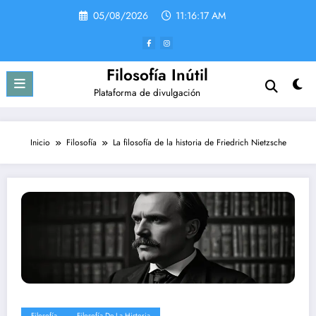
Saltar
05/08/2026
11:16:18 AM
al
contenido
Filosofía Inútil
Plataforma de divulgación
Inicio
Filosofía
La filosofía de la historia de Friedrich Nietzsche
Filosofía
Filosofía De La Historia